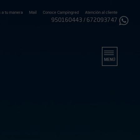
 a tu manera
Mail
Conoce Campingred
Atención al cliente
950160443
/
672093747
MENÚ