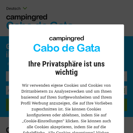
Deutsch
campingred
Cabo de Gata
campingred
Cabo de Gata
Gestalten sie ihren urlaub ganz nach
ihren wünschen.
Ihre Privatsphäre ist uns
Precios y disponibilidad
wichtig
Bungalow
Wir verwenden eigene Cookies und Cookies von
Drittanbietern zu Analysezwecken und um Ihnen
basierend auf Ihren Surfgewohnheiten und Ihrem
Profil Werbung anzuzeigen, die auf Ihre Vorlieben
SUCHEN
zugeschnitten ist. Sie können Cookies
konfigurieren oder ablehnen, indem Sie auf
„Cookie-Einstellungen“ klicken. Sie können auch
alle Cookies akzeptieren, indem Sie auf die
Qualitätsrichtlinie
Schaltfläche „Alle Cookies akzeptieren“ klicken.