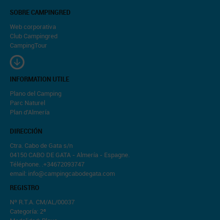
SOBRE CAMPINGRED
Web corporativa
Club Campingred
CampingTour
INFORMATION UTILE
Plano del Camping
Parc Naturel
Plan d'Almería
DIRECCIÓN
Ctra. Cabo de Gata s/n
04150 CABO DE GATA - Almería - Espagne.
Téléphone. .+34672093747
email: info@campingcabodegata.com
REGISTRO
Nº R.T.A. CM/AL/00037
Categoría: 2ª