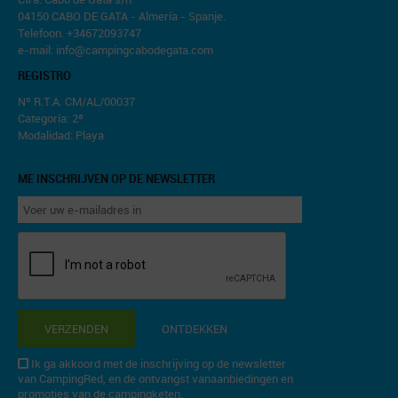
04150 CABO DE GATA - Almería - Spanje.
Telefoon. +34672093747
e-mail: info@campingcabodegata.com
REGISTRO
Nº R.T.A. CM/AL/00037
Categoría: 2ª
Modalidad: Playa
ME INSCHRIJVEN OP DE NEWSLETTER
VERZENDEN
ONTDEKKEN
Ik ga akkoord met de inschrijving op de newsletter
van CampingRed, en de ontvangst vanaanbiedingen en
promoties van de campingketen.