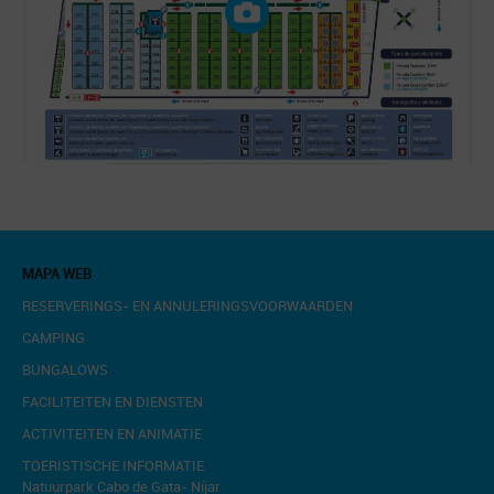
MAPA WEB
RESERVERINGS- EN ANNULERINGSVOORWAARDEN
CAMPING
BUNGALOWS
FACILITEITEN EN DIENSTEN
ACTIVITEITEN EN ANIMATIE
TOERISTISCHE INFORMATIE
Natuurpark Cabo de Gata- Níjar