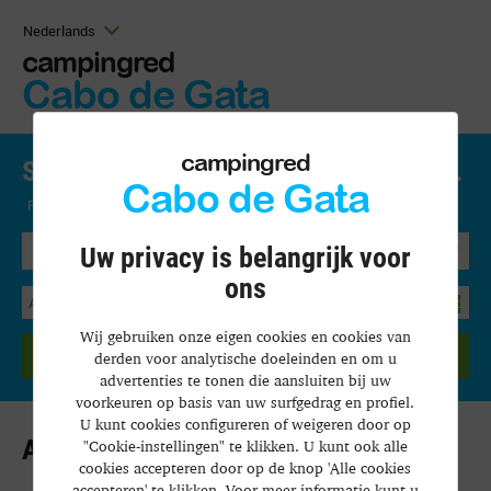
Nederlands
campingred
Cabo de Gata
campingred
Stel je vakantie samen op jouw manier.
Cabo de Gata
Precios y disponibilidad
Uw privacy is belangrijk voor
Bungalow
ons
Wij gebruiken onze eigen cookies en cookies van
ZOEKEN
derden voor analytische doeleinden en om u
advertenties te tonen die aansluiten bij uw
voorkeuren op basis van uw surfgedrag en profiel.
U kunt cookies configureren of weigeren door op
Aviso Legal
"Cookie-instellingen" te klikken. U kunt ook alle
cookies accepteren door op de knop 'Alle cookies
accepteren' te klikken. Voor meer informatie kunt u